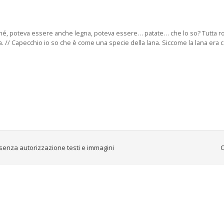
icché, poteva essere anche legna, poteva essere… patate… che lo so? Tutta ro
 // Capecchio io so che è come una specie della lana. Siccome la lana era c
senza autorizzazione testi e immagini
C