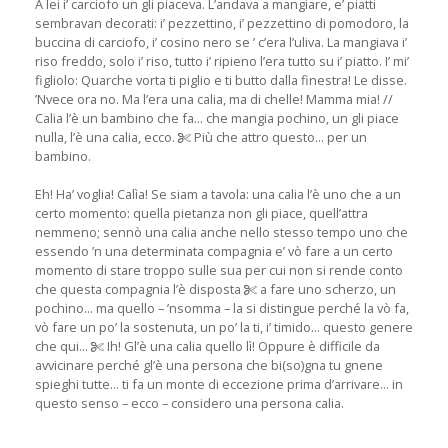
A lei i’ carciofo un gli piaceva. L’andava a mangiare, e’ piatti
sembravan decorati: i’ pezzettino, i’ pezzettino di pomodoro, la
buccina di carciofo, i’ cosino nero se ’ c’era l’uliva. La mangiava i’
riso freddo, solo i’ riso, tutto i’ ripieno l’era tutto su i’ piatto. I’ mi’
figliolo: Quarche vorta ti piglio e ti butto dalla finestra! Le disse.
’Nvece ora no. Ma l’era una calia, ma di chelle! Mamma mia! //
Calia l’è un bambino che fa... che mangia pochino, un gli piace
nulla, l’è una calia, ecco.
Più che attro questo... per un
bambino.
Eh! Ha’ voglia! Calìa! Se siam a tavola: una calia l’è uno che a un
certo momento: quella pietanza non gli piace, quell’attra
nemmeno; sennò una calia anche nello stesso tempo uno che
essendo ’n una determinata compagnia e’ vò fare a un certo
momento di stare troppo sulle sua per cui non si rende conto
che questa compagnia l’è disposta
a fare uno scherzo, un
pochino... ma quello – ’nsomma – la si distingue perché la vò fa,
vò fare un po’ la sostenuta, un po’ la ti, i’ timido... questo genere
che qui...
Ih! Gl’è una calia quello lì! Oppure è difficile da
avvicinare perché gl’è una persona che bi(so)gna tu gnene
spieghi tutte... ti fa un monte di eccezione prima d’arrivare... in
questo senso – ecco – considero una persona calia.