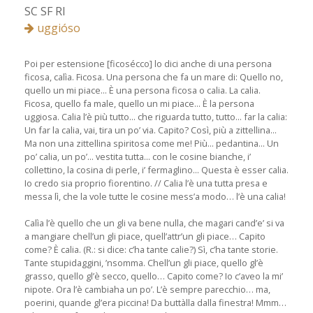
SC SF RI
uggióso
Poi per estensione [ficosécco] lo dici anche di una persona
ficosa, calìa. Ficosa. Una persona che fa un mare di: Quello no,
quello un mi piace... È una persona ficosa o calia. La calia.
Ficosa, quello fa male, quello un mi piace... È la persona
uggiosa. Calia l’è più tutto... che riguarda tutto, tutto... far la calia:
Un far la calia, vai, tira un po’ via. Capito? Così, più a zittellina...
Ma non una zittellina spiritosa come me! Più... pedantina... Un
po’ calia, un po’... vestita tutta... con le cosine bianche, i’
collettino, la cosina di perle, i’ fermaglino... Questa è esser calia.
Io credo sia proprio fiorentino. // Calia l’è una tutta presa e
messa lì, che la vole tutte le cosine mess’a modo… l’è una calia!
Calìa l’è quello che un gli va bene nulla, che magari cand’e’ si va
a mangiare chell’un gli piace, quell’attr’un gli piace… Capito
come? È calia. (R.: si dice: c’ha tante calie?) Sì, c’ha tante storie.
Tante stupidaggini, ’nsomma. Chell’un gli piace, quello gl’è
grasso, quello gl’è secco, quello… Capito come? Io c’aveo la mi’
nipote. Ora l’è cambiaha un po’. L’è sempre parecchio… ma,
poerini, quande gl’era piccina! Da buttàlla dalla finestra! Mmm…