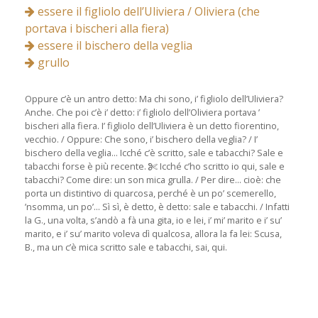
essere il figliolo dell’Uliviera / Oliviera (che
portava i bischeri alla fiera)
essere il bischero della veglia
grullo
Oppure c’è un antro detto: Ma chi sono, i’ figliolo dell’Uliviera?
Anche. Che poi c’è i’ detto: i’ figliolo dell’Oliviera portava ’
bischeri alla fiera. I’ figliolo dell’Uliviera è un detto fiorentino,
vecchio. / Oppure: Che sono, i’ bischero della veglia? / I’
bischero della veglia... Icché c’è scritto, sale e tabacchi? Sale e
tabacchi forse è più recente.
Icché c’ho scritto io qui, sale e
tabacchi? Come dire: un son mica grulla. / Per dire... cioè: che
porta un distintivo di quarcosa, perché è un po’ scemerello,
’nsomma, un po’... Sì sì, è detto, è detto: sale e tabacchi. / Infatti
la G., una volta, s’andò a fà una gita, io e lei, i’ mi’ marito e i’ su’
marito, e i’ su’ marito voleva dì qualcosa, allora la fa lei: Scusa,
B., ma un c’è mica scritto sale e tabacchi, sai, qui.