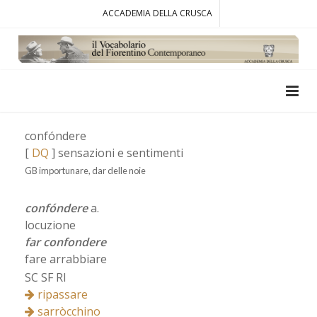
ACCADEMIA DELLA CRUSCA
confóndere
[
DQ
] sensazioni e sentimenti
GB importunare, dar delle noie
confóndere
a.
locuzione
far confondere
fare arrabbiare
SC SF RI
ripassare
sarròcchino