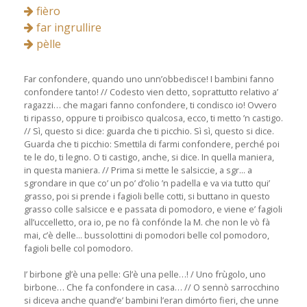
fièro
far ingrullire
pèlle
Far confondere, quando uno unn’obbedisce! I bambini fanno
confondere tanto! // Codesto vien detto, soprattutto relativo a’
ragazzi… che magari fanno confondere, ti condisco io! Ovvero
ti ripasso, oppure ti proibisco qualcosa, ecco, ti metto ’n castigo.
// Sì, questo si dice: guarda che ti picchio. Sì sì, questo si dice.
Guarda che ti picchio: Smettila di farmi confondere, perché poi
te le do, ti legno. O ti castigo, anche, si dice. In quella maniera,
in questa maniera. // Prima si mette le salsiccie, a sgr... a
sgrondare in que co’ un po’ d’olio ’n padella e va via tutto qui’
grasso, poi si prende i fagioli belle cotti, si buttano in questo
grasso colle salsicce e e passata di pomodoro, e viene e’ fagioli
all’uccelletto, ora io, pe no fà confónde la M. che non le vò fà
mai, c’è delle... bussolottini di pomodori belle col pomodoro,
fagioli belle col pomodoro.
I’ birbone gl’è una pelle: Gl’è una pelle…! / Uno frùgolo, uno
birbone… Che fa confondere in casa… // O sennò sarrocchino
si diceva anche quand’e’ bambini l’eran dimórto fieri, che unne