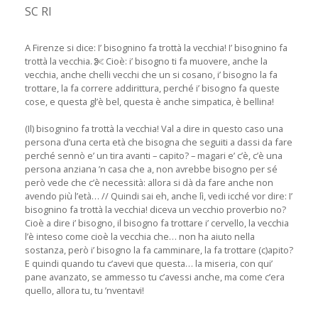
SC RI
A Firenze si dice: I’ bisognino fa trottà la vecchia! I’ bisognino fa
trottà la vecchia.
Cioè: i’ bisogno ti fa muovere, anche la
vecchia, anche chelli vecchi che un si cosano, i’ bisogno la fa
trottare, la fa correre addirittura, perché i’ bisogno fa queste
cose, e questa gl’è bel, questa è anche simpatica, è bellina!
(Il) bisognino fa trottà la vecchia! Val a dire in questo caso una
persona d’una certa età che bisogna che seguiti a dassi da fare
perché sennò e’ un tira avanti – capito? – magari e’ c’è, c’è una
persona anziana ’n casa che a, non avrebbe bisogno per sé
però vede che c’è necessità: allora si dà da fare anche non
avendo più l’età… // Quindi sai eh, anche lì, vedi icché vor dire: I’
bisognino fa trottà la vecchia! diceva un vecchio proverbio no?
Cioè a dire i’ bisogno, il bisogno fa trottare i’ cervello, la vecchia
l’è inteso come cioè la vecchia che… non ha aiuto nella
sostanza, però i’ bisogno la fa camminare, la fa trottare (c)apito?
E quindi quando tu c’avevi que questa… la miseria, con qui’
pane avanzato, se ammesso tu c’avessi anche, ma come c’era
quello, allora tu, tu ’nventavi!