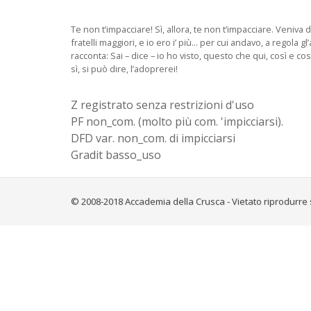
Te non t’impacciare! Sì, allora, te non t’impacciare. Veniva d
fratelli maggiori, e io ero i’ più... per cui andavo, a regola g
racconta: Sai – dice – io ho visto, questo che qui, così e così.
sì, si può dire, l’adoprerei!
Z registrato senza restrizioni d'uso
PF non_com. (molto più com. 'impicciarsi).
DFD var. non_com. di impicciarsi
Gradit basso_uso
© 2008-2018 Accademia della Crusca - Vietato riprodurre 