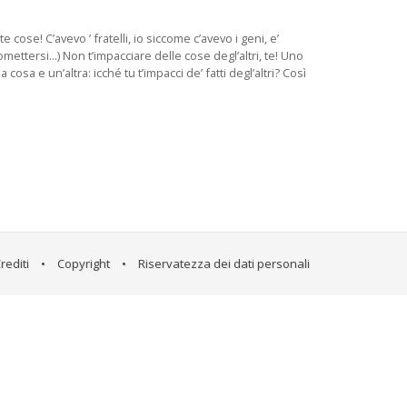
 cose! C’avevo ’ fratelli, io siccome c’avevo i geni, e’
romettersi...) Non t’impacciare delle cose degl’altri, te! Uno
 cosa e un’altra: icché tu t’impacci de’ fatti degl’altri? Così
rediti
•
Copyright
•
Riservatezza dei dati personali