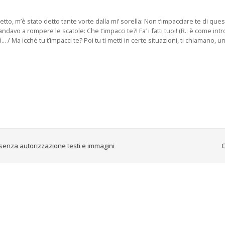
etto, m’è stato detto tante vorte dalla mi’ sorella: Non t’impacciare te di queste
l’andavo a rompere le scatole: Che t’impacci te?! Fa’ i fatti tuoi! (R.: è come int
.. / Ma icché tu t’impacci te? Poi tu ti metti in certe situazioni, ti chiamano, una
senza autorizzazione testi e immagini
C