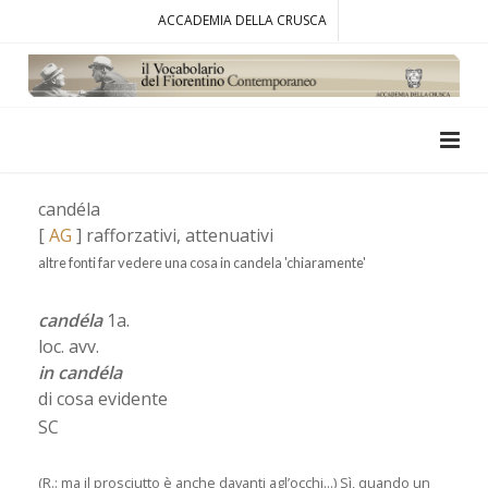
ACCADEMIA DELLA CRUSCA
candéla
[
AG
] rafforzativi, attenuativi
altre fonti far vedere una cosa in candela 'chiaramente'
candéla
1a.
loc. avv.
in candéla
di cosa evidente
SC
(R.: ma il prosciutto è anche davanti agl’occhi...) Sì, quando un