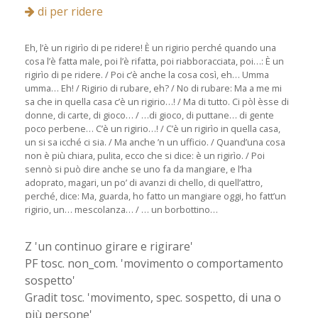
di per ridere
Eh, l’è un rigirìo di pe ridere! È un rigirio perché quando una
cosa l’è fatta male, poi l’è rifatta, poi riabboracciata, poi…: È un
rigirìo di pe ridere. / Poi c’è anche la cosa così, eh… Umma
umma… Eh! / Rigirio di rubare, eh? / No di rubare: Ma a me mi
sa che in quella casa c’è un rigirio…! / Ma di tutto. Ci pòl èsse di
donne, di carte, di gioco… / …di gioco, di puttane… di gente
poco perbene… C’è un rigirio…! / C’è un rigirìo in quella casa,
un si sa icché ci sia. / Ma anche ’n un ufficio. / Quand’una cosa
non è più chiara, pulita, ecco che si dice: è un rigirìo. / Poi
sennò si può dire anche se uno fa da mangiare, e l’ha
adoprato, magari, un po’ di avanzi di chello, di quell’attro,
perché, dice: Ma, guarda, ho fatto un mangiare oggi, ho fatt’un
rigirio, un… mescolanza… / … un borbottino…
Z 'un continuo girare e rigirare'
PF tosc. non_com. 'movimento o comportamento
sospetto'
Gradit tosc. 'movimento, spec. sospetto, di una o
più persone'