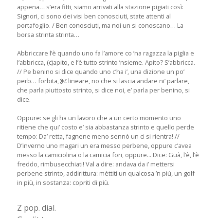
appena… s’era fitti, siamo arrivati alla stazione pigiati così:
Signori, ci sono dei visi ben conosciuti, state attenti al
portafoglio. / Ben conosciuti, ma noi un si conoscano… La
borsa strinta strinta…
Abbriccare l’è quando uno fa l’amore co ’na ragazza la piglia e
l’abbricca, (c)apito, e l’è tutto strinto ’nsieme. Apito? S’abbricca.
// Pe benino si dice quando uno c’ha i’, una dizione un po’
perb… forbita,
lineare, no che si lascia andare ni’ parlare,
che parla piuttosto strinto, si dice noi, e’ parla per benino, si
dice.
Oppure: se gli ha un lavoro che a un certo momento uno
ritiene che qui’ costo e’ sia abbastanza strinto e quello perde
tempo: Da’ retta, fagnene meno sennò un ci si rientra! //
D’inverno uno magari un era messo perbene, oppure c’avea
messo la camiciolina o la camicia fori, oppure... Dice: Guà, l’è, l’è
freddo, rimbusecchiati! Val a dire: andava da i’ mettersi
perbene strinto, addirittura: méttiti un qualcosa ’n più, un golf
in più, in sostanza: copriti di più.
Z pop. dial.