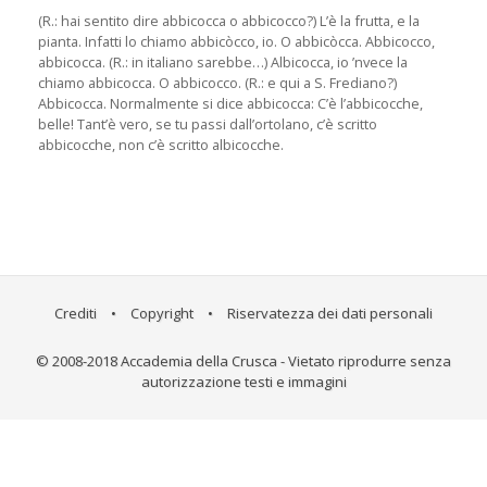
(R.: hai sentito dire abbicocca o abbicocco?) L’è la frutta, e la
pianta. Infatti lo chiamo abbicòcco, io. O abbicòcca. Abbicocco,
abbicocca. (R.: in italiano sarebbe…) Albicocca, io ’nvece la
chiamo abbicocca. O abbicocco. (R.: e qui a S. Frediano?)
Abbicocca. Normalmente si dice abbicocca: C’è l’abbicocche,
belle! Tant’è vero, se tu passi dall’ortolano, c’è scritto
abbicocche, non c’è scritto albicocche.
Crediti
•
Copyright
•
Riservatezza dei dati personali
© 2008-2018 Accademia della Crusca - Vietato riprodurre senza
autorizzazione testi e immagini