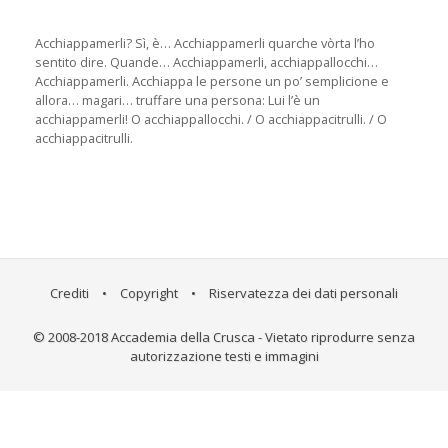
Acchiappamerli? Sì, è… Acchiappamerli quarche vòrta l’ho
sentito dire. Quande… Acchiappamerli, acchiappallocchi…
Acchiappamerli. Acchiappa le persone un po’ semplicione e
allora… magari… truffare una persona: Lui l’è un
acchiappamerli! O acchiappallocchi. / O acchiappacitrulli. / O
acchiappacitrulli.
Crediti
•
Copyright
•
Riservatezza dei dati personali
© 2008-2018 Accademia della Crusca - Vietato riprodurre senza
autorizzazione testi e immagini