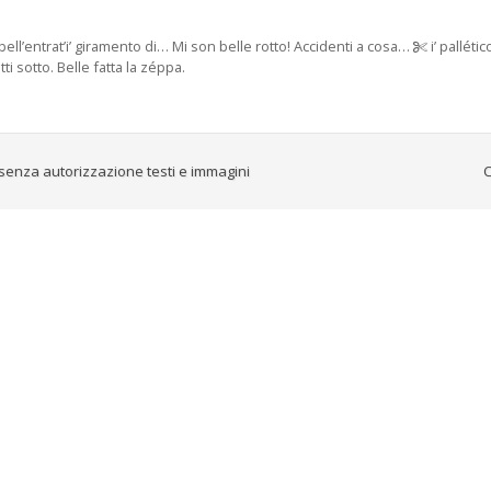
bell’entrat’i’ giramento di… Mi son belle rotto! Accidenti a cosa…
i’ palléti
ti sotto. Belle fatta la zéppa.
senza autorizzazione testi e immagini
C