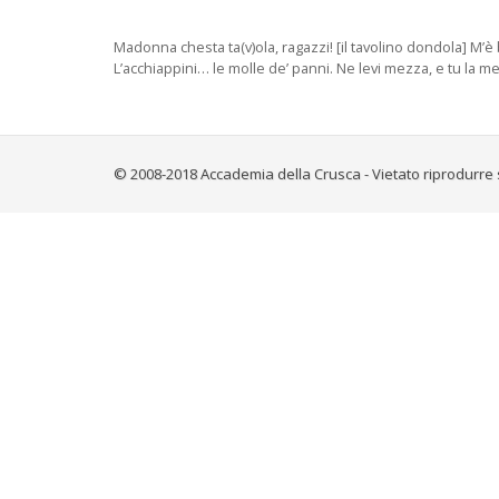
Madonna chesta ta(v)ola, ragazzi! [il tavolino dondola] M’è 
L’acchiappini… le molle de’ panni. Ne levi mezza, e tu la met
© 2008-2018 Accademia della Crusca - Vietato riprodurre 