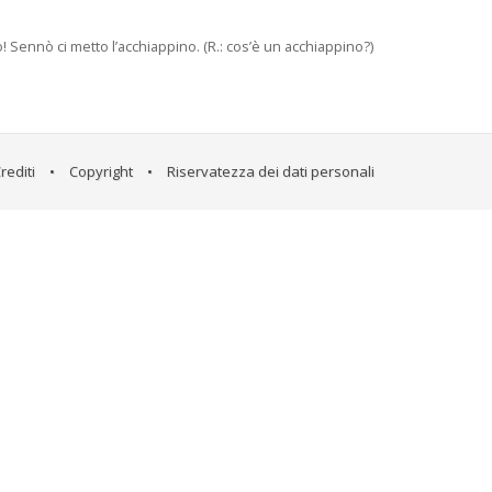
co! Sennò ci metto l’acchiappino. (R.: cos’è un acchiappino?)
rediti
•
Copyright
•
Riservatezza dei dati personali