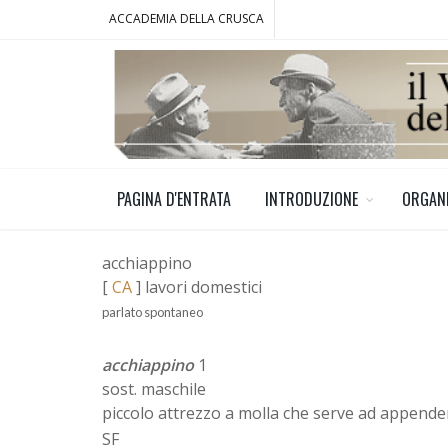
ACCADEMIA DELLA CRUSCA
PAGINA D'ENTRATA
INTRODUZIONE
ORGAN
acchiappino
[
CA
] lavori domestici
parlato spontaneo
acchiappino
1
sost. maschile
piccolo attrezzo a molla che serve ad appender
SF