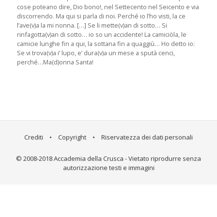
cose poteano dire, Dio bono!, nel Settecento nel Seicento e via
discorrendo. Ma qui si parla di noi. Perché io l’ho visti, la ce
l’ave(v)a la mi nonna. […] Se li mette(v)an di sotto… Si
rinfagotta(v)an di sotto… io so un accidente! La camiciòla, le
camicie lunghe fin a qui, la sottana fin a quaggiù… Ho detto io:
Se vi trova(v)a i’ lupo, e’ dura(v)a un mese a sputà cenci,
perché…Ma(d)onna Santa!
Crediti
•
Copyright
•
Riservatezza dei dati personali
© 2008-2018 Accademia della Crusca - Vietato riprodurre senza
autorizzazione testi e immagini