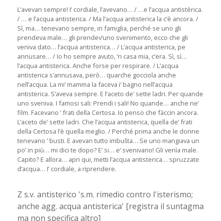
L’avevan sempre! I’ cordiale, l’avevano… / …e l’acqua antistèrica.
/ … e l’acqua antisterica. / Ma l’acqua antisterica la c’è ancora. /
Sì, ma… tenevano sempre, in famiglia, perché se uno gli
prendeva male… gli prendev’uno svenimento, ecco che gli
veniva dato… l’acqua antisterica… / L’acqua antisterica, pe
annusare… / Io ho sempre avuto, ’n casa mia, c’era. Sì, sì…
l’acqua antisterica. Anche forse per respirare. / L’acqua
antisterica s’annusava, però… quarche gocciola anche
nell’acqua. La mi’ mamma la faceva i’ bagno nell’acqua
antisterica. S’aveva sempre. E l’aceto de’ sette ladri. Per quande
uno sveniva. I famosi sali: Prendi i sali! No quande… anche ne’
film. Facevano ’ frati della Certosa. Io penso che fàccin ancora.
L’aceto de’ sette ladri. Che l’acqua antisterica, quella de’ frati
della Certosa l’è quella meglio. / Perché prima anche le donne
tenevano ’ busti. E avevan tutto imbušta… Se uno mangiava un
po’ in più… mi dici te dopo? E’ si… e’ svenivano! Gli venìa male.
Capito? E allora… apri qui, metti l’acqua antisterica… spruzzate
d’acqua… I’ cordiale, a riprendere.
Z s.v. antisterico 's.m. rimedio contro l'isterismo;
anche agg. acqua antisterica' [registra il suntagma
ma non specifica altro]