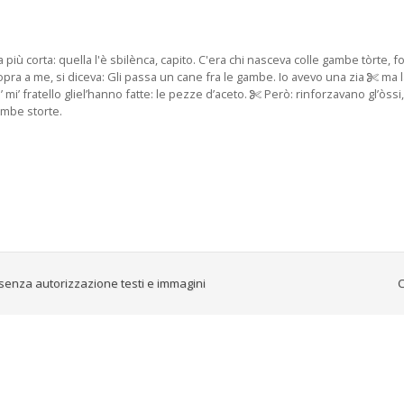
ù corta: quella l'è sbilènca, capito. C'era chi nasceva colle gambe tòrte, fo
pra a me, si diceva: Gli passa un cane fra le gambe. Io avevo una zia
ma l
i’ mi’ fratello gliel’hanno fatte: le pezze d’aceto.
Però: rinforzavano gl’òssi, 
gambe storte.
senza autorizzazione testi e immagini
C