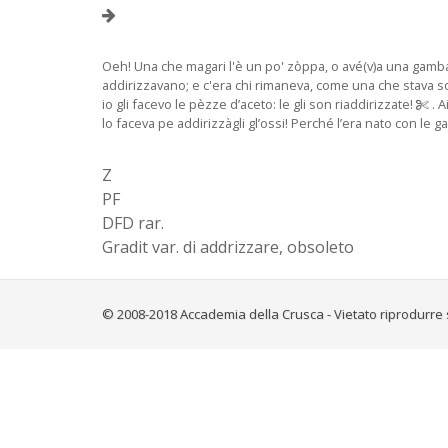
Oeh! Una che magari l'è un po' zòppa, o avé(v)a una gamba pi
addirizzavano; e c'era chi rimaneva, come una che stava so
io gli facevo le pèzze d’aceto: le gli son riaddirizzate!
. A
lo faceva pe addirizzàgli gl’ossi! Perché l’era nato con le 
Z
PF
DFD rar.
Gradit var. di addrizzare, obsoleto
© 2008-2018 Accademia della Crusca - Vietato riprodurre 