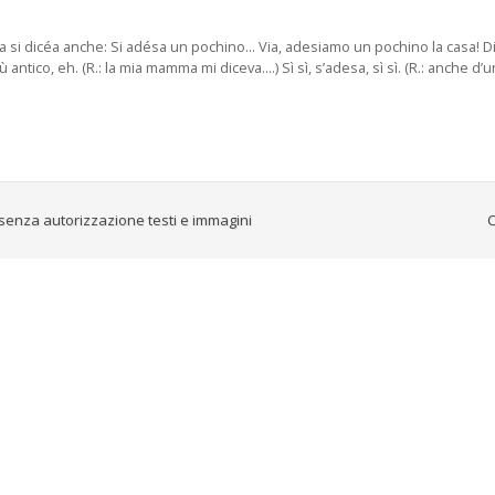
Prima si dicéa anche: Si adésa un pochino... Via, adesiamo un pochino la cas
tico, eh. (R.: la mia mamma mi diceva....) Sì sì, s’adesa, sì sì. (R.: anche d’un
senza autorizzazione testi e immagini
C