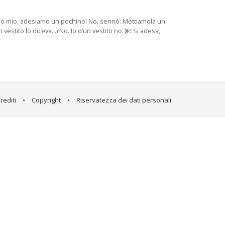
a! Dio mio, adesiamo un pochino! No, sennò: Mettiamola un
 vestito lo diceva...) No. Io d’un vestito no.
Si adesa,
rediti
•
Copyright
•
Riservatezza dei dati personali