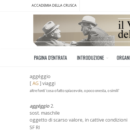
ACCADEMIA DELLA CRUSCA
PAGINA D'ENTRATA
INTRODUZIONE
ORGAN
aggéggio
[
AG
] viaggi
altre fonti 'cosa o fatto spiacevole, o poco onesta, o simili'
aggéggio
2.
sost. maschile
oggetto di scarso valore, in cattive condizioni
SF RI