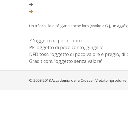
Un tròschi, lo dicé(v)ano anche loro [rivolto a G.], un aggé
Z 'oggetto di poco conto'
PF 'oggetto di poco conto, gingillo'
DFD tosc. 'oggetto di poco valore e pregio, di p
Gradit com. 'oggetto senza valore'
© 2008-2018 Accademia della Crusca - Vietato riprodurre 