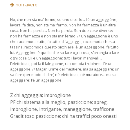
non avere
No, che non sta ma’ fermo, se uno dice: Io... l’è un aggeggióne,
lavora, fa dice, non sta ma’ fermo. Non ha fermezza è un’altra
cosa. Non ha parola... Non ha parola. Son due cose diverse:
non ha fermezza e non sta ma’ fermo. // Un aggeggione è uno
che raccomoda tutto, fa tutto, ch’aggeggia, raccomoda chesta
tazzina, raccomoda questo bicchiere: è un aggeggione, fa tutto
lui. Aggeggióne è quello che sa fare ogni cosa, s’arrangia a fare
ogni cosa Gli è un aggeggione: tutti i lavori manovali…
l’elettricista, poi fa il falegname, raccomoda i rubinetti: l’è un
aggeggione. // Magari unn’è del mestiere, ma sa aggeggiare; un
sa fare (per modo di dire) né elettricista, né muratore… ma sa
aggeggiare: l’è un aggeggione.
Z chi aggeggia; imbroglione
PF chi sistema alla meglio, pasticcione; spreg.
imbroglione, intrigante, maneggione, trafficone
Gradit tosc. pasticcione; chi ha traffici poco onesti