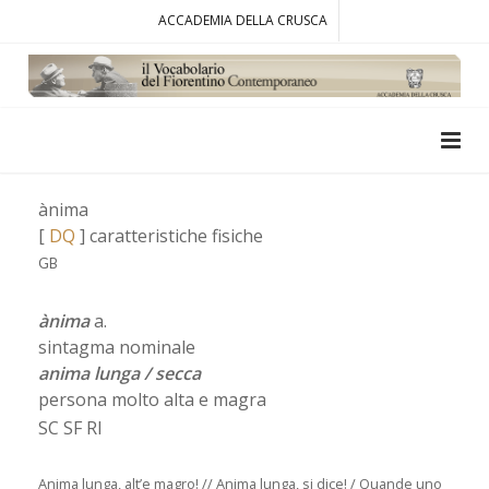
ACCADEMIA DELLA CRUSCA
ànima
[
DQ
] caratteristiche fisiche
GB
ànima
a.
sintagma nominale
anima lunga / secca
persona molto alta e magra
SC SF RI
Anima lunga, alt’e magro! // Anima lunga, si dice! / Quande uno