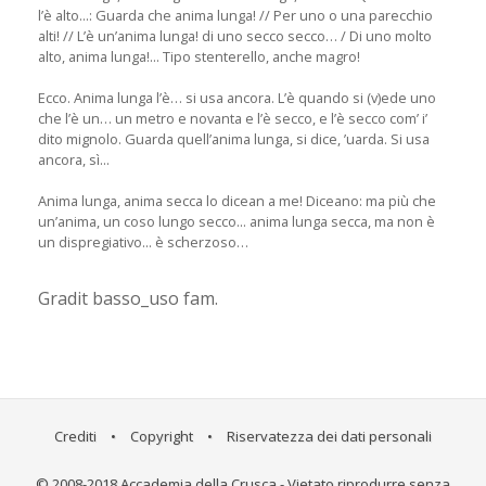
l’è alto...: Guarda che anima lunga! // Per uno o una parecchio
alti! // L’è un’anima lunga! di uno secco secco… / Di uno molto
alto, anima lunga!... Tipo stenterello, anche magro!
Ecco. Anima lunga l’è… si usa ancora. L’è quando si (v)ede uno
che l’è un… un metro e novanta e l’è secco, e l’è secco com’ i’
dito mignolo. Guarda quell’anima lunga, si dice, ’uarda. Si usa
ancora, sì...
Anima lunga, anima secca lo dicean a me! Diceano: ma più che
un’anima, un coso lungo secco... anima lunga secca, ma non è
un dispregiativo... è scherzoso…
Gradit basso_uso fam.
Crediti
•
Copyright
•
Riservatezza dei dati personali
© 2008-2018 Accademia della Crusca - Vietato riprodurre senza