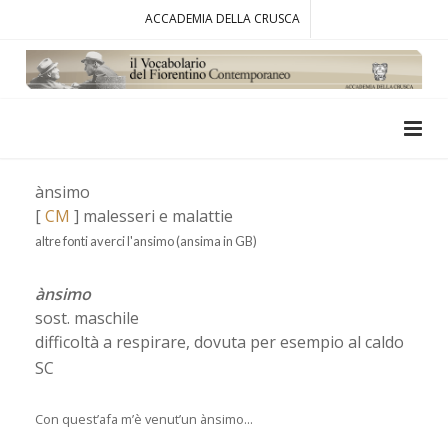
ACCADEMIA DELLA CRUSCA
ànsimo
[
CM
] malesseri e malattie
altre fonti averci l'ansimo (ansima in GB)
ànsimo
sost. maschile
difficoltà a respirare, dovuta per esempio al caldo
SC
Con quest’afa m’è venut’un ànsimo...