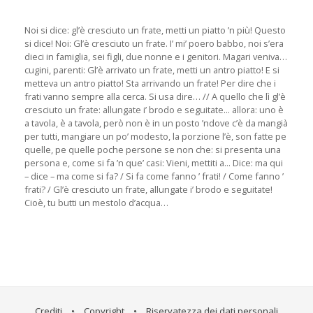
Noi si dice: gl’è cresciuto un frate, metti un piatto ’n più! Questo
si dice! Noi: Gl’è cresciuto un frate. I’ mi’ poero babbo, noi s’era
dieci in famiglia, sei figli, due nonne e i genitori. Magari veniva…
cugini, parenti: Gl’è arrivato un frate, metti un antro piatto! E si
metteva un antro piatto! Sta arrivando un frate! Per dire che i
frati vanno sempre alla cerca. Si usa dire… // A quello che lì gl’è
cresciuto un frate: allungate i’ brodo e seguitate... allora: uno è
a tavola, è a tavola, però non è in un posto ’ndove c’è da mangià
per tutti, mangiare un po’ modesto, la porzione l’è, son fatte pe
quelle, pe quelle poche persone se non che: si presenta una
persona e, come si fa ’n que’ casi: Vieni, mettiti a... Dice: ma qui
– dice – ma come si fa? / Si fa come fanno ’ frati! / Come fanno ’
frati? / Gl’è cresciuto un frate, allungate i’ brodo e seguitate!
Cioè, tu butti un mestolo d’acqua…
Crediti
•
Copyright
•
Riservatezza dei dati personali