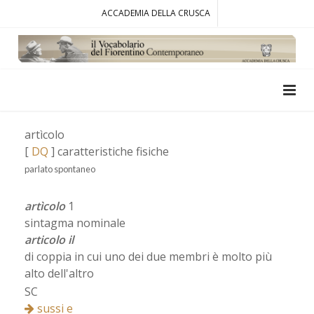
ACCADEMIA DELLA CRUSCA
artìcolo
[
DQ
] caratteristiche fisiche
parlato spontaneo
artìcolo
1
sintagma nominale
articolo il
di coppia in cui uno dei due membri è molto più
alto dell'altro
SC
sussi e