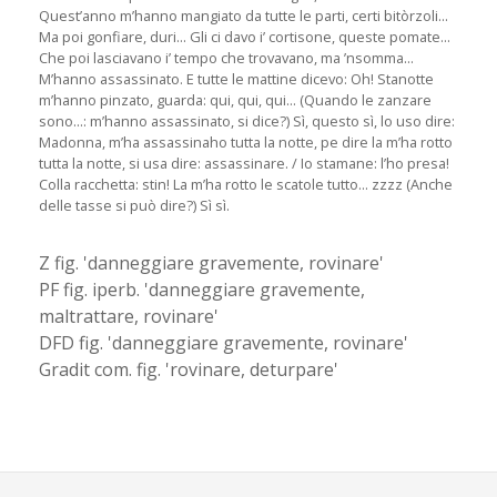
Quest’anno m’hanno mangiato da tutte le parti, certi bitòrzoli...
Ma poi gonfiare, duri... Gli ci davo i’ cortisone, queste pomate...
Che poi lasciavano i’ tempo che trovavano, ma ’nsomma...
M’hanno assassinato. E tutte le mattine dicevo: Oh! Stanotte
m’hanno pinzato, guarda: qui, qui, qui... (Quando le zanzare
sono...: m’hanno assassinato, si dice?) Sì, questo sì, lo uso dire:
Madonna, m’ha assassinaho tutta la notte, pe dire la m’ha rotto
tutta la notte, si usa dire: assassinare. / Io stamane: l’ho presa!
Colla racchetta: stin! La m’ha rotto le scatole tutto... zzzz (Anche
delle tasse si può dire?) Sì sì.
Z fig. 'danneggiare gravemente, rovinare'
PF fig. iperb. 'danneggiare gravemente,
maltrattare, rovinare'
DFD fig. 'danneggiare gravemente, rovinare'
Gradit com. fig. 'rovinare, deturpare'