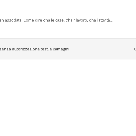
ssodata! Come dire c’ha le case, c’ha i’ lavoro, c’ha l’attività…
senza autorizzazione testi e immagini
C