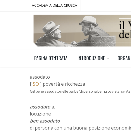
ACCADEMIA DELLA CRUSCA
PAGINA D'ENTRATA
INTRODUZIONE
ORGAN
assodato
[
SO
] povertà e ricchezza
GB bene assodato nelle barbe 'di persona ben provvista' sv. A
assodato
a.
locuzione
ben assodato
di persona con una buona posizione economi