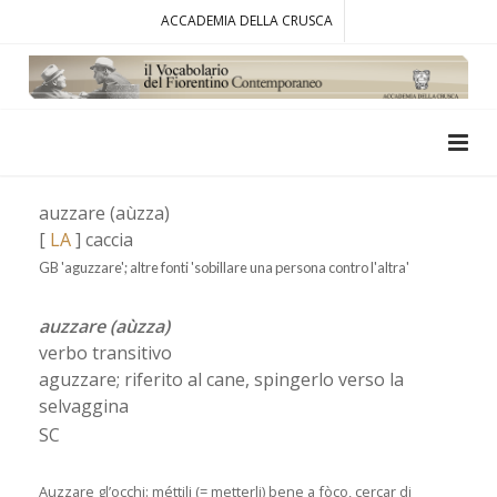
ACCADEMIA DELLA CRUSCA
auzzare (aùzza)
[
LA
] caccia
GB 'aguzzare'; altre fonti 'sobillare una persona contro l'altra'
auzzare (aùzza)
verbo transitivo
aguzzare; riferito al cane, spingerlo verso la
selvaggina
SC
Auzzare gl’occhi: méttili (= metterli) bene a fòco, cercar di