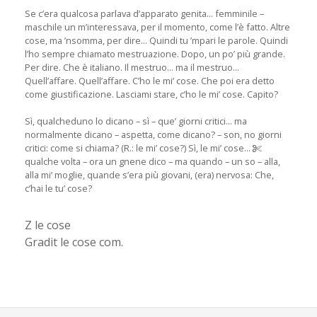
Se c’era qualcosa parlava d’apparato genita... femminile –
maschile un m’interessava, per il momento, come l’è fatto. Altre
cose, ma ’nsomma, per dire... Quindi tu ’mpari le parole. Quindi
l’ho sempre chiamato mestruazione. Dopo, un po’ più grande.
Per dire. Che è italiano. Il mestruo... ma il mestruo...
Quell’affare. Quell’affare. C’ho le mi’ cose. Che poi era detto
come giustificazione. Lasciami stare, c’ho le mi’ cose. Capito?
Sì, qualcheduno lo dicano – sì – que’ giorni critici... ma
normalmente dicano – aspetta, come dicano? – son, no giorni
critici: come si chiama? (R.: le mi’ cose?) Sì, le mi’ cose...
qualche volta – ora un gnene dico – ma quando – un so – alla,
alla mi’ moglie, quande s’era più giovani, (era) nervosa: Che,
c’hai le tu’ cose?
Z le cose
Gradit le cose com.