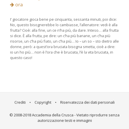
ora
I’ giocatore gioca bene pe cinquanta, sessanta minuti, poi dice:
No, questo bisognerebbe lo cambiasse, l’allenatore: vedi è alla
frutta? Cioè: alla fine, un ce n’ha più, da dare. Inteso… alla frutta
si dice. È alla frutta, pe dire: un c’ha più banane, un c’ha più
risorse, un c’ha più fiato, un c’ha più… Io – un so – sto dietro alle
donne, però: a quest’ora bruciata bisogna smetta, cioè a dire:
io un ho più… non è l’ora che è bruciata, l’è la vita bruciata, in
questo caso!
Crediti
•
Copyright
•
Riservatezza dei dati personali
© 2008-2018 Accademia della Crusca - Vietato riprodurre senza
autorizzazione testi e immagini