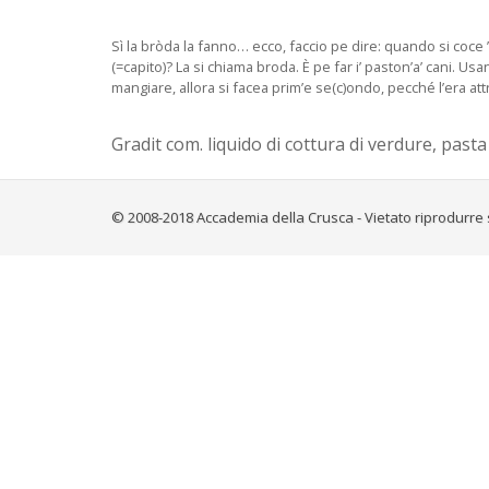
Sì la bròda la fanno… ecco, faccio pe dire: quando si coce ’ 
(=capito)? La si chiama broda. È pe far i’ paston’a’ cani. Usano
mangiare, allora si facea prim’e se(c)ondo, pecché l’era at
Gradit com. liquido di cottura di verdure, pasta 
© 2008-2018 Accademia della Crusca - Vietato riprodurre 