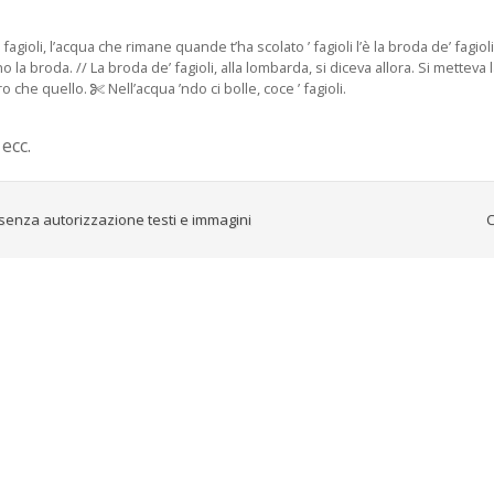
fagioli, l’acqua che rimane quande t’ha scolato ’ fagioli l’è la broda de’ fagio
 la broda. // La broda de’ fagioli, alla lombarda, si diceva allora. Si metteva la 
tro che quello.
Nell’acqua ’ndo ci bolle, coce ’ fagioli.
ecc.
senza autorizzazione testi e immagini
C