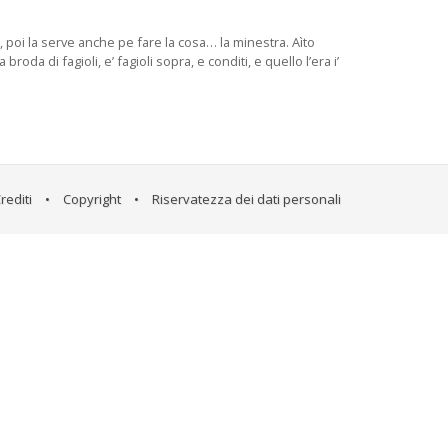
li, poi la serve anche pe fare la cosa… la minestra. Aìto
broda di fagioli, e’ fagioli sopra, e conditi, e quello l’era i’
rediti
•
Copyright
•
Riservatezza dei dati personali