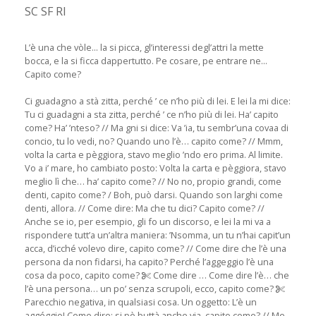
SC SF RI
L’è una che vòle... la si picca, gl’interessi degl’attri la mette
bocca, e la si ficca dappertutto. Pe cosare, pe entrare ne...
Capito come?
Ci guadagno a stà zitta, perché ’ ce n’ho più di lei. E lei la mi dice:
Tu ci guadagni a sta zitta, perché ’ ce n’ho più di lei. Ha’ capito
come? Ha’ ’nteso? // Ma gni si dice: Va ’ia, tu sembr’una covaa di
concio, tu lo vedi, no? Quando uno l’è… capito come? // Mmm,
volta la carta e pèggiora, stavo meglio ’ndo ero prima. Al limite.
Vo a i’ mare, ho cambiato posto: Volta la carta e pèggiora, stavo
meglio lì che… ha’ capito come? // No no, propio grandi, come
denti, capito come? / Boh, può darsi. Quando son larghi come
denti, allora. // Come dire: Ma che tu dici? Capito come? //
Anche se io, per esempio, gli fo un discorso, e lei la mi va a
rispondere tutt’a un’altra maniera: ’Nsomma, un tu n’hai capit’un
acca, d’icché volevo dire, capito come? // Come dire che l’è una
persona da non fidarsi, ha capito? Perché l’aggeggio l’è una
cosa da poco, capito come?
Come dire … Come dire l’è… che
l’è una persona… un po’ senza scrupoli, ecco, capito come?
Parecchio negativa, in qualsiasi cosa. Un oggetto: L’è un
aggéggio! Come dire: si pò buttà anche via, capito come? // Me