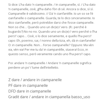
Si dice: L’ha dato ’n ciampanelle. / In ciampanelle, sì. / L’ha dato
’n ciampanelle, cioè, gl’ha daho fòri di sé. Ancora si dice, sì sì.
Ciampanelle è validissimo. // Dà ’n cianfanèlle. Io un so se l’è
cianfanelle o ciampanelle. Guarda, te lo dico sinceramente. Io
dico cianfanelle, però potrebbe darsi che fosse ciampanelle.
Non so che… Quando uno un dic(e) i’ vero. (R.: perché è
bugiardo?) No no no. Quando uno un dic(e) i’ vero perché o l’ha
pers’i’ capo… Cioè, o lo dice seriamente, e quello l’ha pers’i’
capo: Eh, poerino, sai, i’ nonno della tizia, eh, dà in cianfanelle!
O: in ciampanelle. Non… Forse ciampanelle? Oppure: Ma vèn
via, vèn via! Per me tu da’ in ciampanèlle, stasera! Ecco, in
questo senso, però veramente cando uno l’ha pers’i’ capo.
Poi: andare ’n ciampanelle / Andare ’n ciampanelle significa
perdere un po’ i’ lume dell’intelletto.
Z dare / andare in ciampanelle
PF dare in ciampanelle
DFD dare in ciampanelle
Gradit dare / andare in ciampanella basso_uso