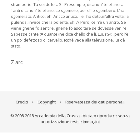
stramberie: Tu sei defe… Sì. Presempio, dicano: i’ telefano…
Tanti dicano: i’ telefano. Lo sgomero, per dì lo sgombero: L’ha
sgomerato. Antico, eh! Antico antico. Te l’ho dett’un’altra volta: la
pulenda, invece che la polenta. Eh. // Però, ce n’è un antro. Se
viene gnene fo sentire, gnene fo ascoltare se dovesse venire.
Sapesse cante (= quante) ne dice chello che lì. Lui, i’
, però l’è
un po’ defettoso di cervello. Icché vede alla televisione, lui c’è
stato.
Z arc.
Crediti
•
Copyright
•
Riservatezza dei dati personali
© 2008-2018 Accademia della Crusca - Vietato riprodurre senza
autorizzazione testi e immagini