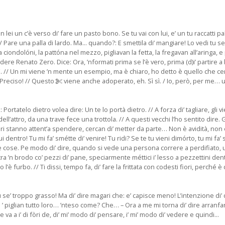
lei un c’è verso di’ fare un pasto bono. Se tu vai con lui, e’ un tu raccatti pall
/ Pare una palla di lardo. Ma... quando?: E smettila di’ mangiare! Lo vedi tu s
a a ciondolóni, la pattóna nel mezzo, pigliavan la fetta, la fregavan all’aring
a vedere Renato Zero. Dice: Ora, ’nformati prima se l’è vero, prima (d)i’ partir
così. // Un mi viene ’n mente un esempio, ma è chiaro, ho detto è quello che ce
! Preciso! // Questo
viene anche adoperato, eh. Sì sì. / Io, però, per me… u
Portatelo dietro volea dire: Un te lo portà dietro. // A forza di’ tagliare, gli vi
 dell’attro, da una trave fece una trottola. // A questi vecchi l’ho sentito dir
gari stanno attent’a spendere, cercan di’ metter da parte… Non è avidità, non è 
entro! Tu mi fa’ smétte di’ venire! Tu ridi? Se te tu vieni dimórto, tu mi fa’ s
ttre cose. Pe modo di’ dire, quando si vede una persona correre a perdifiato,
ra ’n brodo co’ pezzi di’ pane, speciarmente méttici i’ lesso a pezzettini dentr
’è furbo. // Ti dissi, tempo fa, di’ fare la frittata con codesti fiori, perché è
u se’ troppo grasso! Ma di’ dire magari che: e’ capisce meno! L’intenzione di’
iglian tutto loro… ’nteso come? Che… – Ora a me mi torna di’ dire arranfare
va a i’ di fòri de, di’ mi’ modo di’ pensare, i’ mi’ modo di’ vedere e quindi...