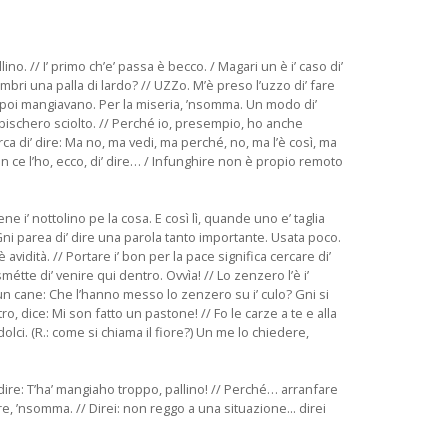
ino. // I’ primo ch’e’ passa è becco. / Magari un è i’ caso di’
embri una palla di lardo? // UZZo. M’è preso l’uzzo di’ fare
a, e poi mangiavano. Per la miseria, ’nsomma. Un modo di’
e a bischero sciolto. // Perché io, presempio, ho anche
rca di’ dire: Ma no, ma vedi, ma perché, no, ma l’è così, ma
n ce l’ho, ecco, di’ dire… / Infunghire non è propio remoto
ene i’ nottolino pe la cosa. E così lì, quande uno e’ taglia
e. Gni parea di’ dire una parola tanto importante. Usata poco.
avidità. // Portare i’ bon per la pace significa cercare di’
métte di’ venire qui dentro. Ovvìa! // Lo zenzero l’è i’
 un cane: Che l’hanno messo lo zenzero su i’ culo? Gni si
o, dice: Mi son fatto un pastone! // Fo le carze a te e alla
 dolci. (R.: come si chiama il fiore?) Un me lo chiedere,
 dire: T’ha’ mangiaho troppo, pallino! // Perché… arranfare
, ’nsomma. // Direi: non reggo a una situazione... direi