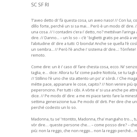
SC SF RI
T’aveo detto di’ fà questa cosa, un aveo naso! // Con lui, con 
dìllo forte, perché un si sa mai… Però è un modo di’ dire. /
una cosa. // I contadini c’era i’ detto, no? mettévan l’aring
dire. // Danno... – un lo so – c’è ’ biglietti gratis pe andà 
l’abitudine di’ dire a tutti: O bionda! Anche se quella l’è 
un sembra... // Però l’è anche i’ sistema di’ dire...: Tónfete
remoto.
Come dire: un è i’ caso di’ fare chesta cosa, ecco. Ni’ senzo: 
taglia, e… dice: Allora tu fa’ come padre Nottola, se tu tagli
// Stillino l’è uno che sta attento un po’ a’ sòrdi. / Che ma
métte pace, appianare le cose, capito? // Non venire più qui d
peperoncino. Per tutti i cibi. A vòrte e’ si usa anche pe a
dice. // Pe modo di’ dire: a me mi piace tanto fare la minest
settima generazione tua. Pe modo di’ dirti. Per dire che uno l
perché codesto un lo so.
Madonna, tu se’ ’ntontito, Madonna, t’ha’ mangiaho tro..., t
vòr dire… queste persone che… – come posso dire? – che ’ p
più: non la reggo, che non reggo... non la reggo perché... ne 