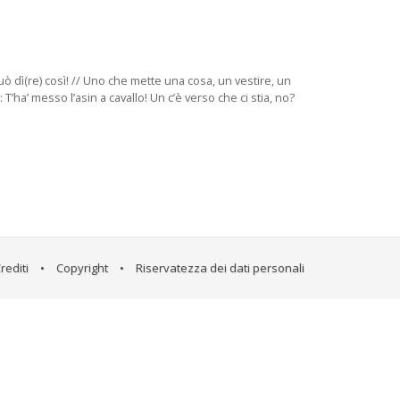
ò dì(re) così! // Uno che mette una cosa, un vestire, un
ha’ messo l’asin a cavallo! Un c’è verso che ci stia, no?
rediti
•
Copyright
•
Riservatezza dei dati personali