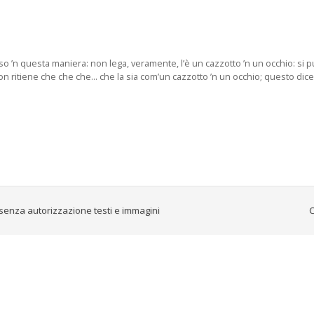
’n questa maniera: non lega, veramente, l’è un cazzotto ’n un occhio: si pu
itiene che che che... che la sia com’un cazzotto ’n un occhio; questo dice: T’
senza autorizzazione testi e immagini
C