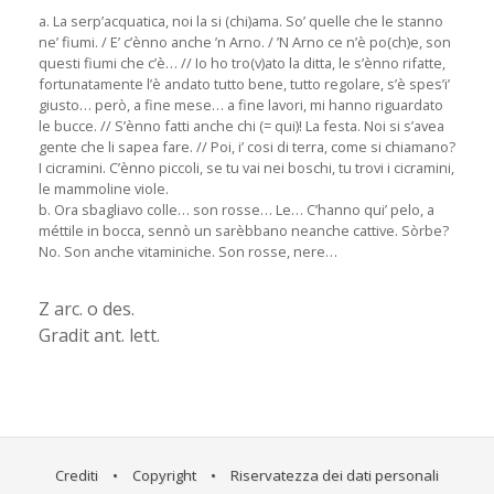
a. La serp’acquatica, noi la si (chi)ama. So’ quelle che le stanno
ne’ fiumi. / E’ c’ènno anche ’n Arno. / ’N Arno ce n’è po(ch)e, son
questi fiumi che c’è… // Io ho tro(v)ato la ditta, le s’ènno rifatte,
fortunatamente l’è andato tutto bene, tutto regolare, s’è spes’i’
giusto… però, a fine mese… a fine lavori, mi hanno riguardato
le bucce. // S’ènno fatti anche chi (= qui)! La festa. Noi si s’avea
gente che li sapea fare. // Poi, i’ cosi di terra, come si chiamano?
I cicramini. C’ènno piccoli, se tu vai nei boschi, tu trovi i cicramini,
le mammoline viole.
b. Ora sbagliavo colle… son rosse… Le… C’hanno qui’ pelo, a
méttile in bocca, sennò un sarèbbano neanche cattive. Sòrbe?
No. Son anche vitaminiche. Son rosse, nere…
Z arc. o des.
Gradit ant. lett.
Crediti
•
Copyright
•
Riservatezza dei dati personali