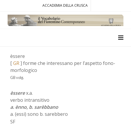
ACCADEMIA DELLA CRUSCA
èssere
[
GR
] forme che interessano per l’aspetto fono-
morfologico
GB volg.
èssere
x.a.
verbo intransitivo
a. ènno, b. sarèbbano
a. (essi) sono b. sarebbero
SF