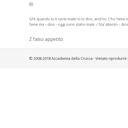
RI
Gl’è quando tu ti senti male! Io lo dico, anch’io: C’ho fam
fame ma – dice – oggi sono staho male. / Sta’ attento – dic
Z falso appetito
© 2008-2018 Accademia della Crusca - Vietato riprodurre 