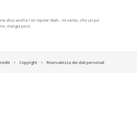
e dissi anch’a i’ mi’ nipote: Mah... mi sento, c’ho un po’
meno, mangia poco.
rediti
•
Copyright
•
Riservatezza dei dati personali