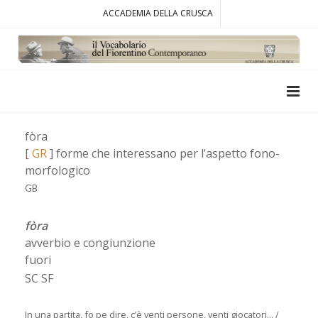
ACCADEMIA DELLA CRUSCA
fòra
[
GR
] forme che interessano per l’aspetto fono-
morfologico
GB
fòra
avverbio e congiunzione
fuori
SC SF
In una partita, fo pe dire, c’è venti persone, venti giocatori... /