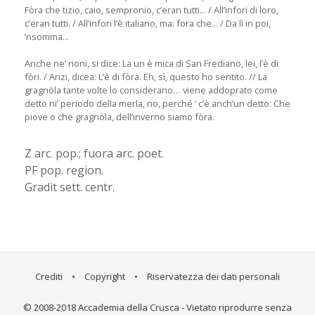
Fòra che tizio, caio, sempronio, c’eran tutti... / All’infori di loro,
c’eran tutti. / All’infori l’è italiano, ma: fora che... / Da lì in poi,
’nsomma...
Anche ne’ rioni, si dice: La un è mica di San Frediano, lei, l’è di
fòri. / Anzi, dicea: L’è di fòra. Eh, sì, questo ho sentito. // La
gragnòla tante volte lo considerano… viene addoprato come
detto ni’ periodo della merla, no, perché ’ c’è anch’un detto: Che
piove o che gragnòla, dell’inverno siamo fòra.
Z arc. pop.; fuora arc. poet.
PF pop. region.
Gradit sett. centr.
Crediti
•
Copyright
•
Riservatezza dei dati personali
© 2008-2018 Accademia della Crusca - Vietato riprodurre senza