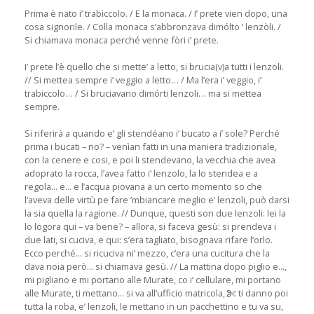
Prima è nato i’ trabìccolo. / E la monaca. / I’ prete vien dopo, una
cosa signorile. / Colla monaca s’abbronzava dimólto ’ lenzòli. /
Si chiamava monaca perché venne fòri i’ prete.
I’ prete l’è quello che si mette’ a letto, si brucia(v)a tutti i lenzoli.
// Si mettea sempre i’ veggio a letto… / Ma l’era i’ veggio, i’
trabiccolo… / Si bruciavano dimórti lenzoli… ma si mettea
sempre.
Si riferirà a quando e’ gli stendéano i’ bucato a i’ sole? Perché
prima i bucati – no? – venìan fatti in una maniera tradizionale,
con la cenere e cosi, e poi li stendevano, la vecchia che avea
adoprato la rocca, l’avea fatto i’ lenzolo, la lo stendea e a
regola... e... e l’acqua piovana a un certo momento so che
l’aveva delle virtù pe fare ’mbiancare meglio e’ lenzoli, può darsi
la sia quella la ragione. // Dunque, questi son due lenzoli: lei la
lo logora qui – va bene? – allora, si faceva gesù: si prendeva i
due lati, si cuciva, e qui: s’era tagliato, bisognava rifare l’orlo.
Ecco perché... si ricuciva ni’ mezzo, c’era una cucitura che la
dava noia però... si chiamava gesù. // La mattina dopo piglio e...,
mi pigliano e mi portano alle Murate, co i’ cellulare, mi portano
alle Murate, ti mettano... si va all’ufficio matricola,
ti danno poi
tutta la roba, e’ lenzoli, le mettano in un pacchettino e tu va su,