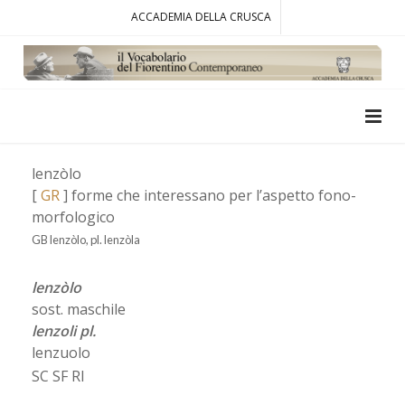
ACCADEMIA DELLA CRUSCA
lenzòlo
[
GR
] forme che interessano per l’aspetto fono-
morfologico
GB lenzòlo, pl. lenzòla
lenzòlo
sost. maschile
lenzoli pl.
lenzuolo
SC SF RI