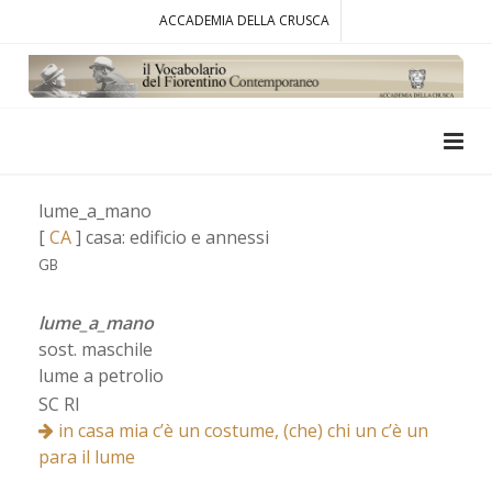
ACCADEMIA DELLA CRUSCA
lume_a_mano
[
CA
] casa: edificio e annessi
GB
lume_a_mano
sost. maschile
lume a petrolio
SC RI
in casa mia c’è un costume, (che) chi un c’è un
para il lume