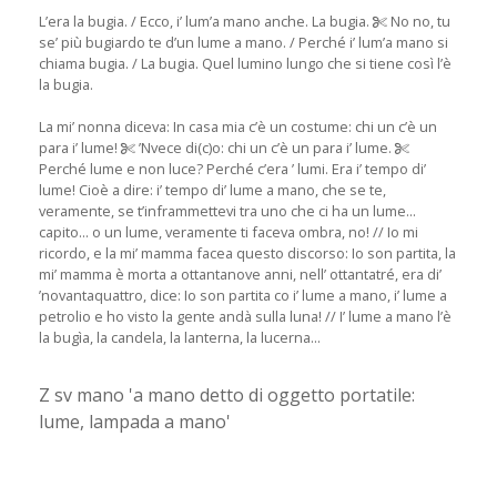
L’era la bugia. / Ecco, i’ lum’a mano anche. La bugia.
No no, tu
se’ più bugiardo te d’un lume a mano. / Perché i’ lum’a mano si
chiama bugia. / La bugia. Quel lumino lungo che si tiene così l’è
la bugia.
La mi’ nonna diceva: In casa mia c’è un costume: chi un c’è un
para i’ lume!
’Nvece di(c)o: chi un c’è un para i’ lume.
Perché lume e non luce? Perché c’era ’ lumi. Era i’ tempo di’
lume! Cioè a dire: i’ tempo di’ lume a mano, che se te,
veramente, se t’inframmettevi tra uno che ci ha un lume...
capito... o un lume, veramente ti faceva ombra, no! // Io mi
ricordo, e la mi’ mamma facea questo discorso: Io son partita, la
mi’ mamma è morta a ottantanove anni, nell’ ottantatré, era di’
’novantaquattro, dice: Io son partita co i’ lume a mano, i’ lume a
petrolio e ho visto la gente andà sulla luna! // I’ lume a mano l’è
la bugìa, la candela, la lanterna, la lucerna...
Z sv mano 'a mano detto di oggetto portatile:
lume, lampada a mano'