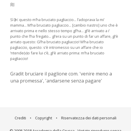
RI
Sì
questo m’ha bruciato pagliaccio... l’adoprava la mi’
mamma... M’ha bruciato pagliaccio... [cambio nastro] uno che è
arrivato prima e nello stesso tempo gl’ha... gl’è arrivato a i’
punto che l’ha fregato... gl’era su un punto di far un affare, gl’è
arriato questo: Gl’ha bruciato pagliaccio! M’ha bruciato
pagliaccio, questo: s’è intromesso su un affare che io
’ntende(v)o fare lui c’è, gl’è arriato prima: m’ha bruciato
pagliaccio!
Gradit bruciare il paglione com. 'venire meno a
una promessa', 'andarsene senza pagare'
Crediti
•
Copyright
•
Riservatezza dei dati personali
© 2008-2018 Accademia della Crusca - Vietato riprodurre senza