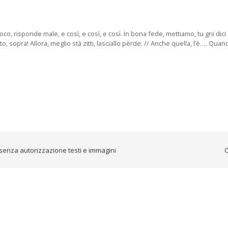
a foco, risponde male, e così, e così, e così. In bona fede, mettiamo, tu gni dic
sotto, sopra! Allora, meglio stà zitti, lasciallo pèrde. // Anche quella, l’è…. Q
senza autorizzazione testi e immagini
C