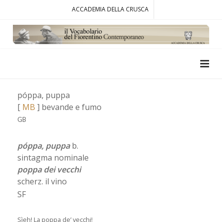
ACCADEMIA DELLA CRUSCA
póppa, puppa
[
MB
] bevande e fumo
GB
póppa, puppa
b.
sintagma nominale
poppa dei vecchi
scherz. il vino
SF
Sìeh! La poppa de’ vecchi!