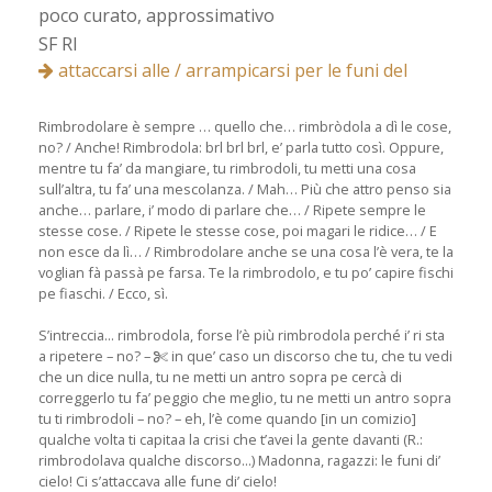
poco curato, approssimativo
SF RI
attaccarsi alle / arrampicarsi per le funi del
Rimbrodolare è sempre … quello che… rimbròdola a dì le cose,
no? / Anche! Rimbrodola: brl brl brl, e’ parla tutto così. Oppure,
mentre tu fa’ da mangiare, tu rimbrodoli, tu metti una cosa
sull’altra, tu fa’ una mescolanza. / Mah… Più che attro penso sia
anche… parlare, i’ modo di parlare che… / Ripete sempre le
stesse cose. / Ripete le stesse cose, poi magari le ridice… / E
non esce da lì… / Rimbrodolare anche se una cosa l’è vera, te la
voglian fà passà pe farsa. Te la rimbrodolo, e tu po’ capire fischi
pe fiaschi. / Ecco, sì.
S’intreccia... rimbrodola, forse l’è più rimbrodola perché i’ ri sta
a ripetere – no? –
in que’ caso un discorso che tu, che tu vedi
che un dice nulla, tu ne metti un antro sopra pe cercà di
correggerlo tu fa’ peggio che meglio, tu ne metti un antro sopra
tu ti rimbrodoli – no? – eh, l’è come quando [in un comizio]
qualche volta ti capitaa la crisi che t’avei la gente davanti (R.:
rimbrodolava qualche discorso...) Madonna, ragazzi: le funi di’
cielo! Ci s’attaccava alle fune di’ cielo!