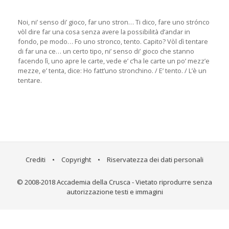
Noi, ni’ senso di’ gioco, far uno stron… Ti dico, fare uno strónco
vòl dire far una cosa senza avere la possibilità d’andar in
fondo, pe modo… Fo uno stronco, tento. Capito? Vòl dì tentare
di far una ce… un certo tipo, ni’ senso di’ gioco che stanno
facendo lì, uno apre le carte, vede e’ c’ha le carte un po’ mezz’e
mezze, e’ tenta, dice: Ho fatt’uno stronchino. / E’ tento. / L’è un
tentare.
Crediti
•
Copyright
•
Riservatezza dei dati personali
© 2008-2018 Accademia della Crusca - Vietato riprodurre senza
autorizzazione testi e immagini