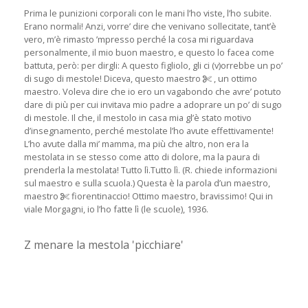
Prima le punizioni corporali con le mani l’ho viste, l’ho subite.
Erano normali! Anzi, vorre’ dire che venivano sollecitate, tant’è
vero, m’è rimasto ’mpresso perché la cosa mi riguardava
personalmente, il mio buon maestro, e questo lo facea come
battuta, però: per dirgli: A questo figliolo, gli ci (v)orrebbe un po’
di sugo di mestole! Diceva, questo maestro
, un ottimo
maestro. Voleva dire che io ero un vagabondo che avre’ potuto
dare di più per cui invitava mio padre a adoprare un po’ di sugo
di mestole. Il che, il mestolo in casa mia gl’è stato motivo
d’insegnamento, perché mestolate l’ho avute effettivamente!
L’ho avute dalla mi’ mamma, ma più che altro, non era la
mestolata in se stesso come atto di dolore, ma la paura di
prenderla la mestolata! Tutto lì.Tutto lì. (R. chiede informazioni
sul maestro e sulla scuola.) Questa è la parola d’un maestro,
maestro
fiorentinaccio! Ottimo maestro, bravissimo! Qui in
viale Morgagni, io l’ho fatte lì (le scuole), 1936.
Z menare la mestola 'picchiare'