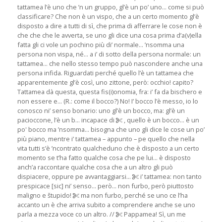
tattamea l’è uno che ’n un gruppo, gl’è un po’ uno... come si può
classificare? Che non è un vispo, che a un certo momento gl’è
disposto a dire a tutti di sì, che prima di afferrare le cose non è
che che che le avverta, se uno gli dice una cosa prima d’a(v)ella
fatta gli ci vole un pochino più di’ normale... ’nsomma una
persona non vispa, né... a i’ di sotto della persona normale: un
tattamea... che nello stesso tempo può nascondere anche una
persona infida. Riguardati perché quello l’è un tattamea che
apparentemente gl’è così, uno zittone, però: occhio! capito?
Tattamea dà questa, questa fis(i)onomia, fra: i’ fa da bischero e
non essere e... (R.: come il bocco?) No! I’ bocco l’è messo, io lo
conosco ni’ senso bonario: uno gl’è un bocco, ma: gl’è un
pacioccone, l’è un b... incapace di
, quello è un bocco... è un
po' bocco ma ’nsomma... bisogna che uno gli dice le cose un po’
più piano, mentre i’ tattamea – appunto – pe quello che nella
vita tutti s’è ’ncontrato qualcheduno che è disposto a un certo
momento se t’ha fatto qualche cosa che pe lui... è disposto
anch’a raccontare qualche cosa che a un altro gli può
dispiacere, oppure pe avvantaggiarsi...
i’ tattamea: non tanto
prespicace [sic] ni’ senso... però... non furbo, però piuttosto
maligno e štupido!
ma non furbo, perché se uno ce l’ha
accanto un è che arriva subito a comprendere anche se uno
parla a mezza voce co un altro. //
Pappamea! Sì, un me