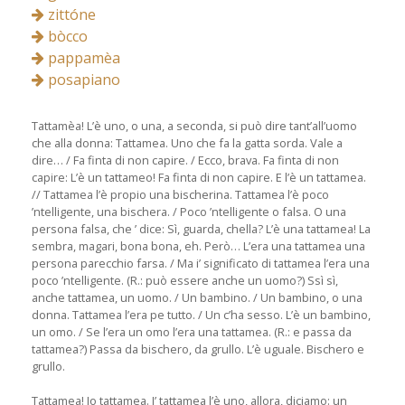
zittóne
bòcco
pappamèa
posapiano
Tattamèa! L’è uno, o una, a seconda, si può dire tant’all’uomo
che alla donna: Tattamea. Uno che fa la gatta sorda. Vale a
dire… / Fa finta di non capire. / Ecco, brava. Fa finta di non
capire: L’è un tattameo! Fa finta di non capire. E l’è un tattamea.
// Tattamea l’è propio una bischerina. Tattamea l’è poco
’ntelligente, una bischera. / Poco ’ntelligente o falsa. O una
persona falsa, che ’ dice: Sì, guarda, chella? L’è una tattamea! La
sembra, magari, bona bona, eh. Però… L’era una tattamea una
persona parecchio farsa. / Ma i’ significato di tattamea l’era una
poco ’ntelligente. (R.: può essere anche un uomo?) Ssì sì,
anche tattamea, un uomo. / Un bambino. / Un bambino, o una
donna. Tattamea l’era pe tutto. / Un c’ha sesso. L’è un bambino,
un omo. / Se l’era un omo l’era una tattamea. (R.: e passa da
tattamea?) Passa da bischero, da grullo. L’è uguale. Bischero e
grullo.
Tattamea! Io tattamea. I’ tattamea l’è uno, allora, diciamo: un