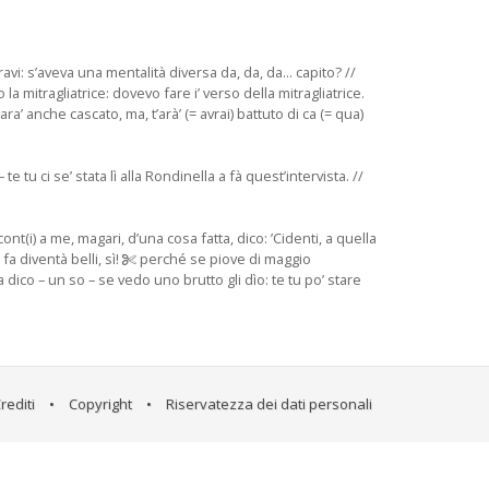
vi: s’aveva una mentalità diversa da, da, da... capito? //
 la mitragliatrice: dovevo fare i’ verso della mitragliatrice.
ara’ anche cascato, ma, t’arà’ (= avrai) battuto di ca (= qua)
 te tu ci se’ stata lì alla Rondinella a fà quest’intervista. //
t(i) a me, magari, d’una cosa fatta, dico: ’Cidenti, a quella
fa diventà belli, sì!
perché se piove di maggio
a dico – un so – se vedo uno brutto gli dìo: te tu po’ stare
rediti
•
Copyright
•
Riservatezza dei dati personali