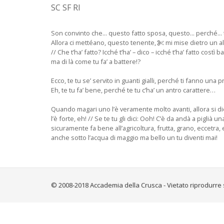
SC SF RI
Son convinto che... questo fatto sposa, questo... perché... t
Allora ci mettéano, questo tenente,
mi mise dietro un albe
// Che t’ha’ fatto? Icché t’ha’ – dico – icché t’ha’ fatto cost
ma di là come tu fa’ a battere!?
Ecco, te tu se’ servito in guanti gialli, perché ti fanno una pre
Eh, te tu fa’ bene, perché te tu c’ha’ un antro carattere…
Quando magari uno l’è veramente molto avanti, allora si dice
l’è forte, eh! // Se te tu gli dici: Ooh! C’è da andà a piglià 
sicuramente fa bene all’agricoltura, frutta, grano, eccetra, 
anche sotto l’acqua di maggio ma bello un tu diventi mai!
© 2008-2018 Accademia della Crusca - Vietato riprodurre 