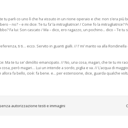
e tu parli co uno lì che ha vissuto in un rione operaio e che: non s’era più bra
ro – no? – e mi dice: Te tu fa’ la mitragliatrice! / Come fo la mitragliatrice? Fo
ì babbo? Fa lui: Son cascato / Ma – dico, ero ragazzo, un pochino... dico – Te tu s
ferenza, ti ti… ecco. Servito in guanti gialli. // I’ mi’ marito va alla Rondinella –
: Ma te tu se’ dimólto emancipato. // No, una cosa, magari, che te tu mi raccon
una cosa, però magari… Lui un intende a sordo, piglia e va. // L’acqua di maggio 
e allora fa bello, cioè: fa bene. e... per estensione, dice, guarda qualche volt
senza autorizzazione testi e immagini
C