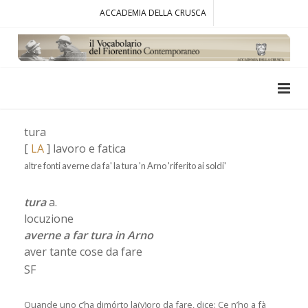
ACCADEMIA DELLA CRUSCA
tura
[
LA
] lavoro e fatica
altre fonti averne da fa' la tura 'n Arno 'riferito ai soldi'
tura
a.
locuzione
averne a far tura in Arno
aver tante cose da fare
SF
Quande uno c’ha dimórto la(v)oro da fare, dice: Ce n’ho a fà