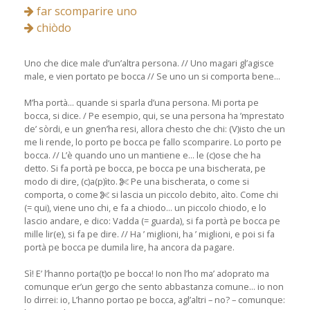
far scomparire uno
chiòdo
Uno che dice male d’un’altra persona. // Uno magari gl’agisce
male, e vien portato pe bocca // Se uno un si comporta bene...
M’ha portà... quande si sparla d’una persona. Mi porta pe
bocca, si dice. / Pe esempio, qui, se una persona ha ’mprestato
de’ sòrdi, e un gnen’ha resi, allora chesto che chi: (V)isto che un
me li rende, lo porto pe bocca pe fallo scomparire. Lo porto pe
bocca. // L’è quando uno un mantiene e... le (c)ose che ha
detto. Si fa portà pe bocca, pe bocca pe una bischerata, pe
modo di dire, (c)a(p)ìto.
Pe una bischerata, o come si
comporta, o come
si lascia un piccolo debito, aìto. Come chi
(= qui), viene uno chi, e fa a chiodo... un piccolo chiodo, e lo
lascio andare, e dico: Vadda (= guarda), si fa portà pe bocca pe
mille lir(e), si fa pe dire. // Ha ’ miglioni, ha ’ miglioni, e poi si fa
portà pe bocca pe dumila lire, ha ancora da pagare.
Sì! E’ l’hanno porta(t)o pe bocca! Io non l’ho ma’ adoprato ma
comunque er’un gergo che sento abbastanza comune... io non
lo dirrei: io, L’hanno portao pe bocca, agl’altri – no? – comunque: