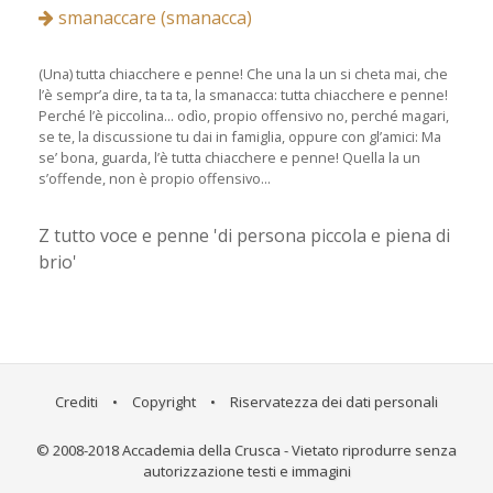
smanaccare (smanacca)
(Una) tutta chiacchere e penne! Che una la un si cheta mai, che
l’è sempr’a dire, ta ta ta, la smanacca: tutta chiacchere e penne!
Perché l’è piccolina... odìo, propio offensivo no, perché magari,
se te, la discussione tu dai in famiglia, oppure con gl’amici: Ma
se’ bona, guarda, l’è tutta chiacchere e penne! Quella la un
s’offende, non è propio offensivo...
Z tutto voce e penne 'di persona piccola e piena di
brio'
Crediti
•
Copyright
•
Riservatezza dei dati personali
© 2008-2018 Accademia della Crusca - Vietato riprodurre senza
autorizzazione testi e immagini