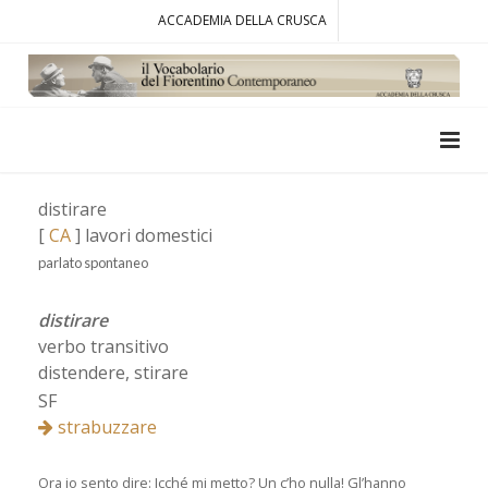
ACCADEMIA DELLA CRUSCA
distirare
[
CA
] lavori domestici
parlato spontaneo
distirare
verbo transitivo
distendere, stirare
SF
strabuzzare
Ora io sento dire: Icché mi metto? Un c’ho nulla! Gl’hanno